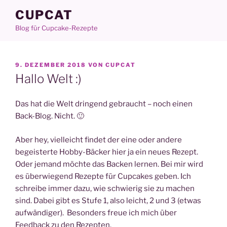
Zum
CUPCAT
Inhalt
Blog für Cupcake-Rezepte
springen
VERÖFFENTLICHT
9. DEZEMBER 2018
VON
CUPCAT
AM
Hallo Welt :)
Das hat die Welt dringend gebraucht – noch einen
Back-Blog. Nicht. 🙂
Aber hey, vielleicht findet der eine oder andere
begeisterte Hobby-Bäcker hier ja ein neues Rezept.
Oder jemand möchte das Backen lernen. Bei mir wird
es überwiegend Rezepte für Cupcakes geben. Ich
schreibe immer dazu, wie schwierig sie zu machen
sind. Dabei gibt es Stufe 1, also leicht, 2 und 3 (etwas
aufwändiger). Besonders freue ich mich über
Feedback zu den Rezepten.