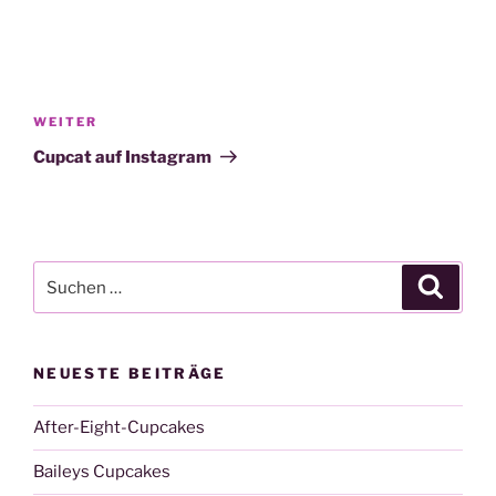
Beitragsnavigation
Nächster
WEITER
Beitrag
Cupcat auf Instagram
Suche
Suche
nach:
NEUESTE BEITRÄGE
After-Eight-Cupcakes
Baileys Cupcakes