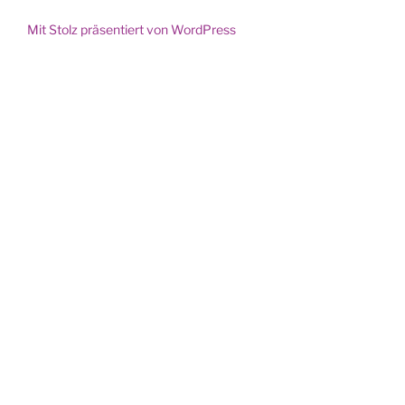
Instagram
Mit Stolz präsentiert von WordPress
und
Facebook