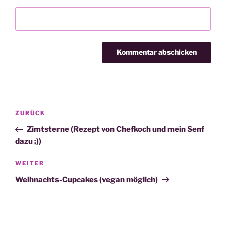
Beitragsnavigation
Vorheriger
ZURÜCK
Beitrag
Zimtsterne (Rezept von Chefkoch und mein Senf
dazu ;))
Nächster
WEITER
Beitrag
Weihnachts-Cupcakes (vegan möglich)