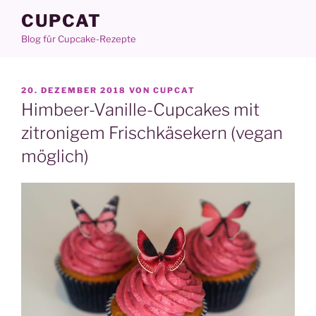
Zum
CUPCAT
Inhalt
Blog für Cupcake-Rezepte
springen
VERÖFFENTLICHT
20. DEZEMBER 2018
VON
CUPCAT
AM
Himbeer-Vanille-Cupcakes mit
zitronigem Frischkäsekern (vegan
möglich)