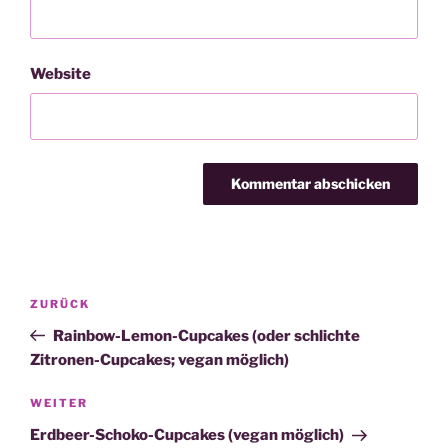
Website
Beitragsnavigation
Vorheriger
ZURÜCK
Beitrag
Rainbow-Lemon-Cupcakes (oder schlichte
Zitronen-Cupcakes; vegan möglich)
Nächster
WEITER
Beitrag
Erdbeer-Schoko-Cupcakes (vegan möglich)